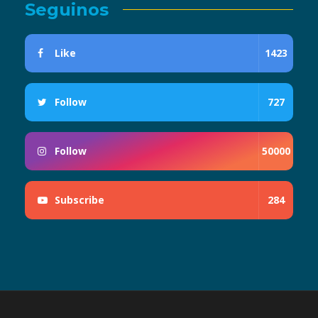
Seguinos
Like
1423
Follow
727
Follow
50000
Subscribe
284