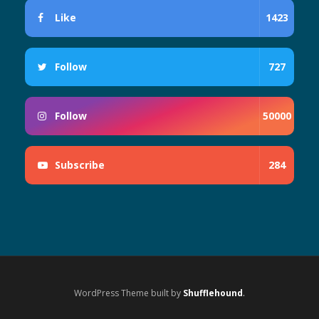
Like
1423
Follow
727
Follow
50000
Subscribe
284
WordPress Theme built by
Shufflehound
.