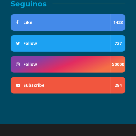
Seguinos
Like
1423
Follow
727
Follow
50000
Subscribe
284