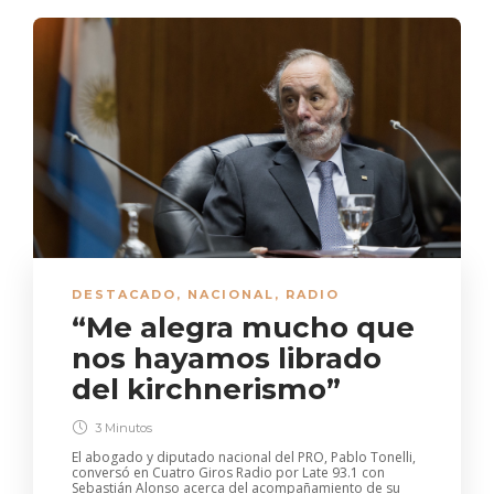
DESTACADO
,
NACIONAL
,
RADIO
“Me alegra mucho que
nos hayamos librado
del kirchnerismo”
3 Minutos
El abogado y diputado nacional del PRO, Pablo Tonelli,
conversó en Cuatro Giros Radio por Late 93.1 con
Sebastián Alonso acerca del acompañamiento de su