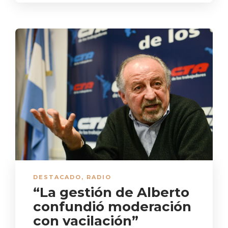
DESTACADO
,
RADIO
“La gestión de Alberto
confundió moderación
con vacilación”