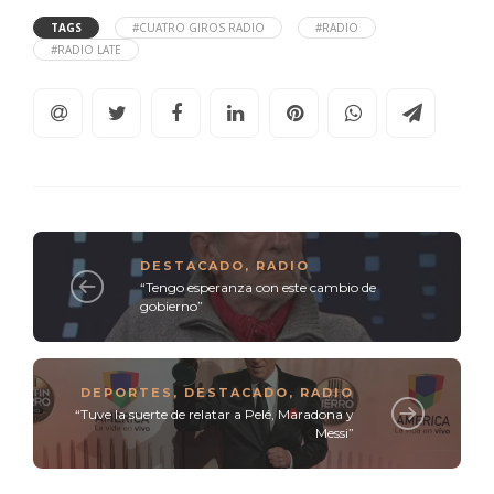
TAGS
#CUATRO GIROS RADIO
#RADIO
#RADIO LATE
DESTACADO
,
RADIO
“Tengo esperanza con este cambio de
gobierno”
DEPORTES
,
DESTACADO
,
RADIO
“Tuve la suerte de relatar a Pelé, Maradona y
Messi”