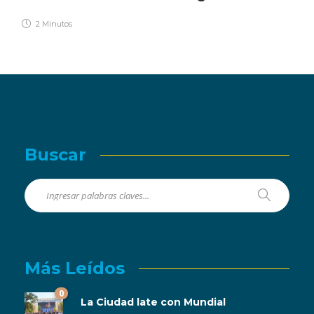
2 Minutos
Buscar
Más Leídos
0
La Ciudad late con Mundial